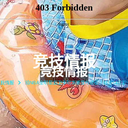
竞技情报
竞技情报
前NBA全明星后卫卡明斯基宣布退役，结束14年职