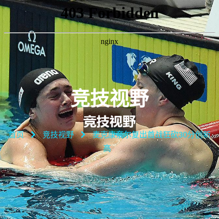
竞技视野
首页
竞技视野
麦克康奈尔复出首战狂砍30分创新
高